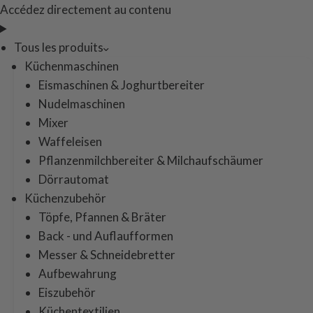
Accédez directement au contenu
Tous les produits
Küchenmaschinen
Eismaschinen & Joghurtbereiter
Nudelmaschinen
Mixer
Waffeleisen
Pflanzenmilchbereiter & Milchaufschäumer
Dörrautomat
Küchenzubehör
Töpfe, Pfannen & Bräter
Back - und Auflaufformen
Messer & Schneidebretter
Aufbewahrung
Eiszubehör
Küchentextilien