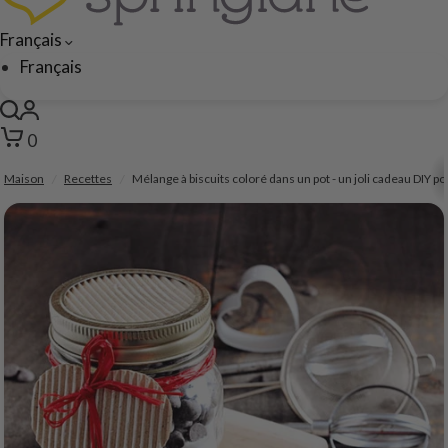
Français
Français
0
Maison
/
Recettes
/
Mélange à biscuits coloré dans un pot - un joli cadeau DIY 