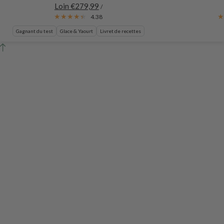
Loin €279,99
/
4.38
Gagnant du test
Glace & Yaourt
Livret de recettes