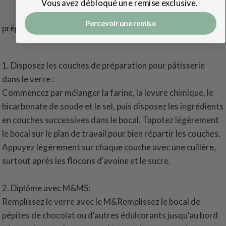
Vous avez débloqué une remise exclusive.
Percevoir une remise
préparation
1. Disposez les couches de préparation pour pâtisserie
dans le verre :
Commencez par mélanger la farine, la levure chimique, le
bicarbonate de soude et le sel, puis disposez les ingrédients
en couches successives dans le bocal. Tapotez légèrement
le bocal sur le plan de travail pour bien répartir les couches.
Appuyez légèrement sur chaque couche avec une cuillère,
surtout après les flocons d'avoine et le sucre.
2. Diplôme avec M&MS:
Remplissez le verre avec le M&Remplissez le bocal de
pépites de chocolat ou d'autres édulcorants jusqu'au bord