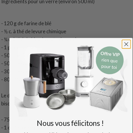
Ingrédients pour un verre (environ 500 ml)
- 120 g de farine de blé
- ½ c. à thé de levure chimique
- ¼ c. à thé de bicarbonate de soude
- 1 pincée de sel
- 50 g de flocons d'avoine
- 50 g de sucre brun
- 30 g de sucre
- 80 g M&Des M ou des gouttes de chocolat
Le destinataire aura besoin des éléments suivants pour les
biscuits finis :
- 75 g de beurre mou
Nous vous félicitons !
- 1 œuf moyen (battu)