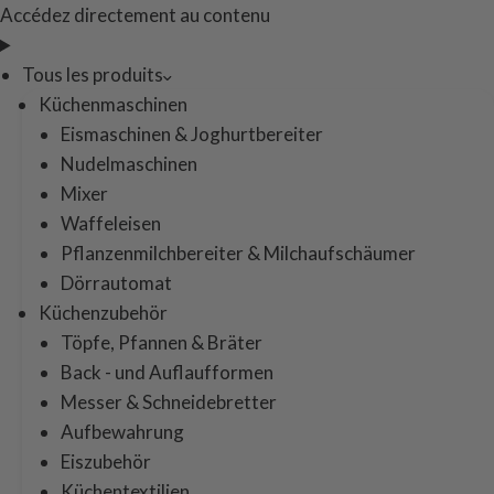
Accédez directement au contenu
Tous les produits
Küchenmaschinen
Eismaschinen & Joghurtbereiter
Nudelmaschinen
Mixer
Waffeleisen
Pflanzenmilchbereiter & Milchaufschäumer
Dörrautomat
Küchenzubehör
Töpfe, Pfannen & Bräter
Back - und Auflaufformen
Messer & Schneidebretter
Aufbewahrung
Eiszubehör
Küchentextilien