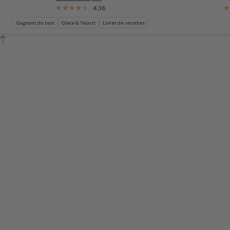
4.38
Gagnant du test
Glace & Yaourt
Livret de recettes