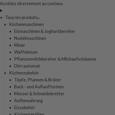
Accédez directement au contenu
Tous les produits
Küchenmaschinen
Eismaschinen & Joghurtbereiter
Nudelmaschinen
Mixer
Waffeleisen
Pflanzenmilchbereiter & Milchaufschäumer
Dörrautomat
Küchenzubehör
Töpfe, Pfannen & Bräter
Back - und Auflaufformen
Messer & Schneidebretter
Aufbewahrung
Eiszubehör
Küchentextilien