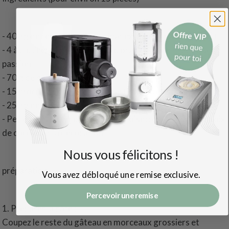
- 400 g de restes de gâteau (par exemple, quatre-quarts)
- 4 à 5 cuillères à soupe de jus d'orange ou de fruit de la
passion
- 70 g de beurre mou
- 15 brochettes colorées en plastique ou en bois
- 250 g de couverture de chocolat au lait ou noir
- Perles de sucre, nougatine aux noisettes, copeaux de noix
de coco pour la décoration
Nous vous félicitons !
préparation
Vous avez débloqué une remise exclusive.
Percevoir une remise
1. Préparer la pâte :
Coupez le reste du gâteau en morceaux grossiers et