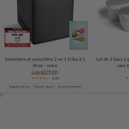
Sorbetière et yaourtière 2 en 1 Erika 2,5
Lot de 2 bacs à 
litres - noire
sans 
Loin €279,99
/
4.36
Gagnant du test
Glace & Yaourt
Livret de recettes