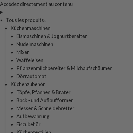
Accédez directement au contenu
Tous les produits
Küchenmaschinen
Eismaschinen & Joghurtbereiter
Nudelmaschinen
Mixer
Waffeleisen
Pflanzenmilchbereiter & Milchaufschäumer
Dörrautomat
Küchenzubehör
Töpfe, Pfannen & Bräter
Back - und Auflaufformen
Messer & Schneidebretter
Aufbewahrung
Eiszubehör
Küchentextilien