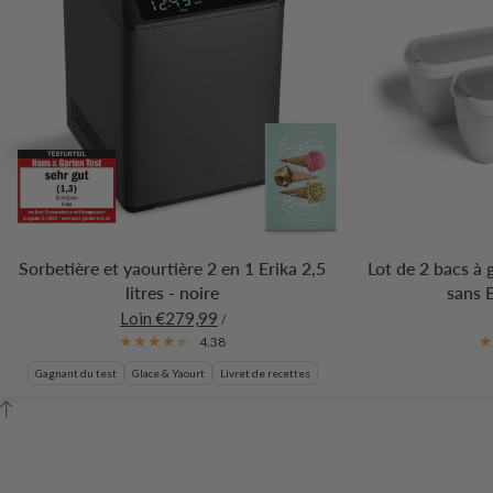
Sorbetière et yaourtière 2 en 1 Erika 2,5
Lot de 2 bacs à 
litres - noire
sans 
Loin €279,99
/
4.38
Gagnant du test
Glace & Yaourt
Livret de recettes