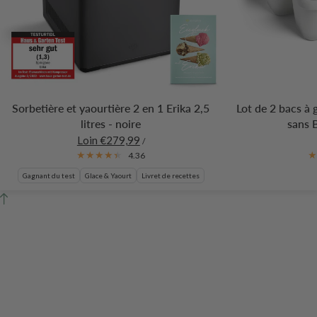
Sorbetière et yaourtière 2 en 1 Erika 2,5
Lot de 2 bacs à 
litres - noire
sans 
Loin €279,99
/
4.36
Gagnant du test
Glace & Yaourt
Livret de recettes