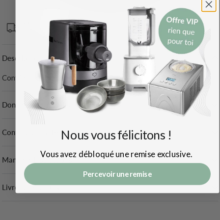
Expédition
30 jours Politique de
Haute qualité
rapide
retour
Matériaux
Description
Convient à la machine à lait d'amande Mila 1,0 l.
Données clés/détails techniques
Nous vous félicitons !
Contenu de la livraison
Vous avez débloqué une remise exclusive.
Manuel d'instructions
Percevoir une remise
Livret de recettes