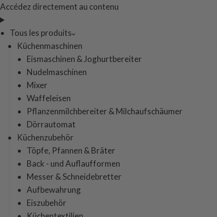
Accédez directement au contenu
Tous les produits
Küchenmaschinen
Eismaschinen & Joghurtbereiter
Nudelmaschinen
Mixer
Waffeleisen
Pflanzenmilchbereiter & Milchaufschäumer
Dörrautomat
Küchenzubehör
Töpfe, Pfannen & Bräter
Back - und Auflaufformen
Messer & Schneidebretter
Aufbewahrung
Eiszubehör
Küchentextilien