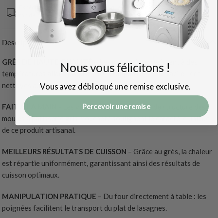
Expédition
30 jours Politique de
Haute qualité
rapide
retour
Matériaux
Description
GRÈS DE HAUTE QUALITÉ
– Les plats à four résistent à des
Nous vous félicitons !
températures allant jusqu'à 250 °C et peuvent être facilement
nettoyés au lave-vaisselle après la cuisson.
Vous avez débloqué une remise exclusive.
Percevoir une remise
FAIT À LA MAIN
- Les variations de couleur et de structure des
moules à pâtisserie gris moucheté soulignent le caractère unique
de ce produit artisanal.
MEILLEURS RÉSULTATS DE CUISSON
– Grâce au grès, la chaleur
est répartie uniformément, garantissant ainsi des résultats de
cuisson optimaux.
MANIPULATION PRATIQUE
– Du four directement à table : les
poignées facilitent le transport du plat de lasagnes.