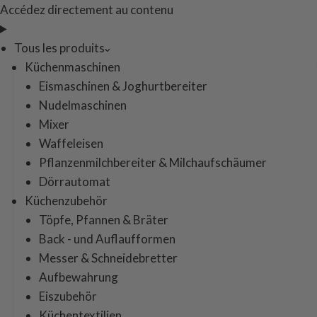
Accédez directement au contenu
Tous les produits
Küchenmaschinen
Eismaschinen & Joghurtbereiter
Nudelmaschinen
Mixer
Waffeleisen
Pflanzenmilchbereiter & Milchaufschäumer
Dörrautomat
Küchenzubehör
Töpfe, Pfannen & Bräter
Back - und Auflaufformen
Messer & Schneidebretter
Aufbewahrung
Eiszubehör
Küchentextilien