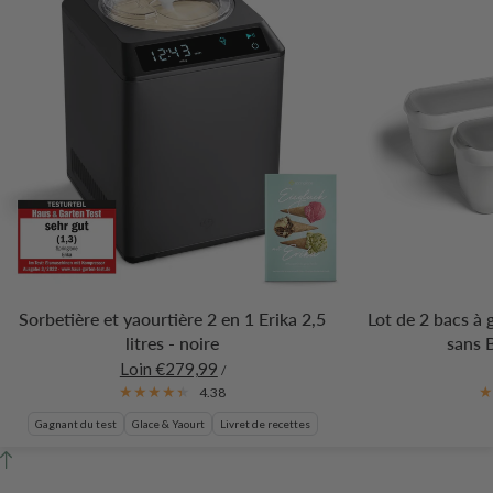
Sorbetière et yaourtière 2 en 1 Erika 2,5
Lot de 2 bacs à 
litres - noire
sans 
Loin €279,99
/
4.38
Gagnant du test
Glace & Yaourt
Livret de recettes