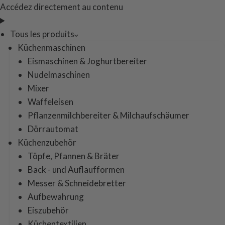
Accédez directement au contenu
Tous les produits
Küchenmaschinen
Eismaschinen & Joghurtbereiter
Nudelmaschinen
Mixer
Waffeleisen
Pflanzenmilchbereiter & Milchaufschäumer
Dörrautomat
Küchenzubehör
Töpfe, Pfannen & Bräter
Back - und Auflaufformen
Messer & Schneidebretter
Aufbewahrung
Eiszubehör
Küchentextilien