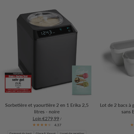
Sorbetière et yaourtière 2 en 1 Erika 2,5
Lot de 2 bacs à 
litres - noire
sans 
Loin €279,99
/
4.37
Gagnant du test
Glace & Yaourt
Livret de recettes